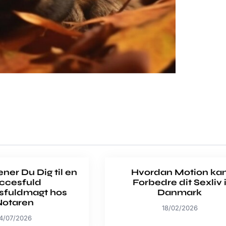
er Du Dig til en
Hvordan Motion ka
ccesfuld
Forbedre dit Sexliv 
sfuldmagt hos
Danmark
Notaren
18/02/2026
4/07/2026