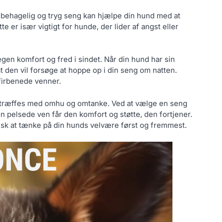
n behagelig og tryg seng kan hjælpe din hund med at
e er især vigtigt for hunde, der lider af angst eller
en komfort og fred i sindet. Når din hund har sin
 den vil forsøge at hoppe op i din seng om natten.
firbenede venner.
bør træffes med omhu og omtanke. Ved at vælge en seng
 din pelsede ven får den komfort og støtte, den fortjener.
usk at tænke på din hunds velvære først og fremmest.