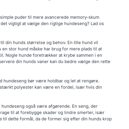
ra simple puder til mere avancerede memory-skum
det vigtigt at vælge den rigtige hundeseng? Lad os
il din hunds størrelse og behov. En lille hund vil
en stor hund måske har brug for mere plads til at
stil. Nogle hunde foretrækker at krybe sammen i en
bservere din hunds vaner kan du bedre vælge den rette
god hundeseng bør være holdbar og let at rengøre.
dstærkt polyester kan være en fordel, især hvis din
g hundeseng også være afgørende. En seng, der
idrage til at forebygge skader og lindre smerter, især
il dette formål, da de former sig efter din hunds krop