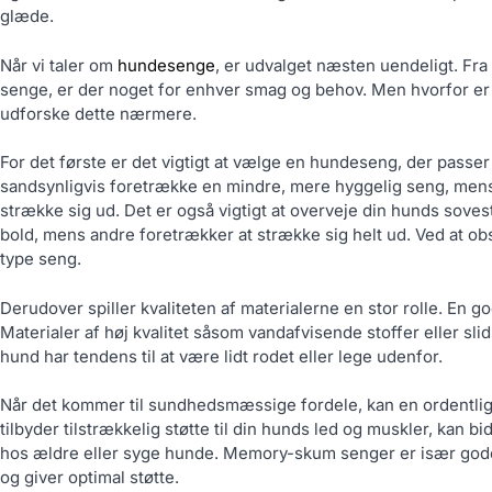
glæde.
Når vi taler om
hundesenge
, er udvalget næsten uendeligt. F
senge, er der noget for enhver smag og behov. Men hvorfor er 
udforske dette nærmere.
For det første er det vigtigt at vælge en hundeseng, der passer t
sandsynligvis foretrække en mindre, mere hyggelig seng, mens 
strække sig ud. Det er også vigtigt at overveje din hunds sove
bold, mens andre foretrækker at strække sig helt ud. Ved at o
type seng.
Derudover spiller kvaliteten af materialerne en stor rolle. En 
Materialer af høj kvalitet såsom vandafvisende stoffer eller sli
hund har tendens til at være lidt rodet eller lege udenfor.
Når det kommer til sundhedsmæssige fordele, kan en ordentli
tilbyder tilstrækkelig støtte til din hunds led og muskler, kan b
hos ældre eller syge hunde. Memory-skum senger er især gode t
og giver optimal støtte.